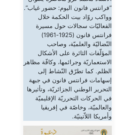
“فرانتس فانون اليوم: حضور غياب”.
وواكب روّاد بيت الحكمة خلال
الفعاليّات سجالات حول مسيرة
فرانتس فانون (1925-1961)
النّضاليّة والعلميّة، وصاحب
المؤلّفات الثائرة على الأشكال
الاستعماريّة وجرائمها، وكافّة مظاهر
الظلم. كما تطرّق النّشاط إلى
إسهامات فرانتس فانون في جبهة
التحرير الوطني الجزائريّة، وتأثيرها
في الحركات التحرريّة الإقليميّة
والعالميّة، وخاصّة في إفريقيا
وأمريكا اللاّتينيّة.