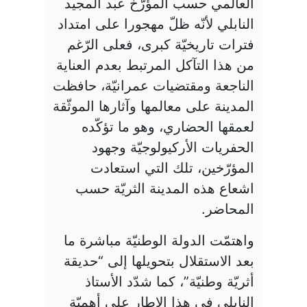
العالمي حسب المؤرّخ عبد المجيد
النابلي لأنّه ظلّ مهجورا على امتداد
فترات تاريخيّة كبرى، فعلى الرّغم
من هذا التآكل المرتبط بعدم العناية
الناجعة ومقتضيات عمرانيّة، حافظت
المدينة على معالمها وآثارها الموثّقة
لعمقها الحضاري، وهو ما تؤكّده
الحفريات الأركيولوجيّة وجهود
المؤرّخين، تلك التي استعادت
اشعاع هذه المدينة الثريّة حسب
المحاضر.
واهتمّت الدولة الوطنيّة مباشرة ما
بعد الاستقلال بتحويلها إلى “حديقة
أثريّة وطنيّة”، كما شدّد الأستاذ
النابلي في هذا الإطار على أهميّة