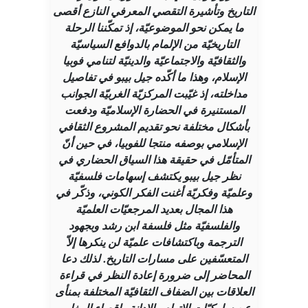
التاريخ وتأشيرة التقصي المعرفي النازع أقصى
ما يمكن نحو الموضوعيّة، إذ تمكّننا الرحلة
التاريخيّة من الإلمام بالدوافع السياسيّة
والثقافيّة والاجتماعيّة والدينيّة لتنامي فوبيا
الإسلام، وهذا ما أكّده جيل بيبو في تفاصيل
مداخلته، إذ غيّبت المركزيّة الغربيّة الجوانب
المستنيرة في الحضارة الإسلاميّة ودفعت
بأشكال مختلفة نحو تقديم المشروع الثقافي
الإسلامي بوصفه منتجا للفوبيا، في حين أنّ
المتأمّل في حقيقة هذا السياق الحضاري في
نظر جيل بيبو يكتشف إسهامات فلسفيّة
وعلميّة وفكريّة أغنت الفكر الكوني، وذكّر في
هذا المجال بعديد المرجعيّات العلميّة
والفلسفيّة مثل فلسفة ابن رشد وبجهود
الترجمة وباكتشافات علميّة لن ينكرها إلاّ
المتعسّفين على مسارات التاريخ. لذلك دعا
المحاضر إلى ضرورة إعادة النظر في قراءة
العلاقات بين الضفاف الثقافيّة المختلفة بمنأى
عن سلوكيّات الاتهام والإدانة وإقصاء المغاير،