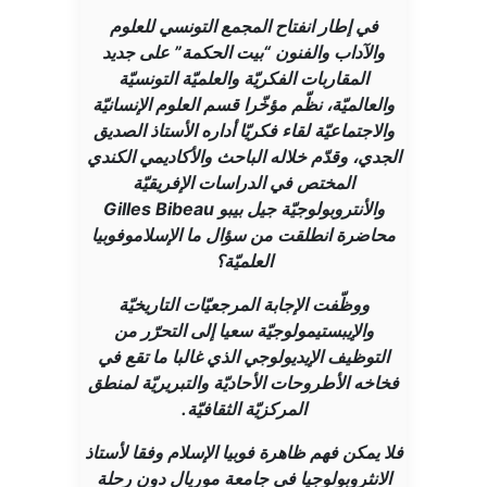
في إطار انفتاح المجمع التونسي للعلوم
والآداب والفنون “بيت الحكمة” على جديد
المقاربات الفكريّة والعلميّة التونسيّة
والعالميّة، نظّم مؤخّرا قسم العلوم الإنسانيّة
والاجتماعيّة لقاء فكريّا أداره الأستاذ الصديق
الجدي، وقدّم خلاله الباحث والأكاديمي الكندي
المختص في الدراسات الإفريقيّة
والأنتروبولوجيّة جيل بيبو Gilles Bibeau
محاضرة انطلقت من سؤال ما الإسلاموفوبيا
العلميّة؟
ووظّفت الإجابة المرجعيّات التاريخيّة
والإيبستيمولوجيّة سعيا إلى التحرّر من
التوظيف الإيديولوجي الذي غالبا ما تقع في
فخاخه الأطروحات الأحاديّة والتبريريّة لمنطق
المركزيّة الثقافيّة.
فلا يمكن فهم ظاهرة فوبيا الإسلام وفقا لأستاذ
الانثروبولوجيا في جامعة موريال دون رحلة