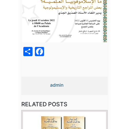
acebook
Share
admin
RELATED POSTS