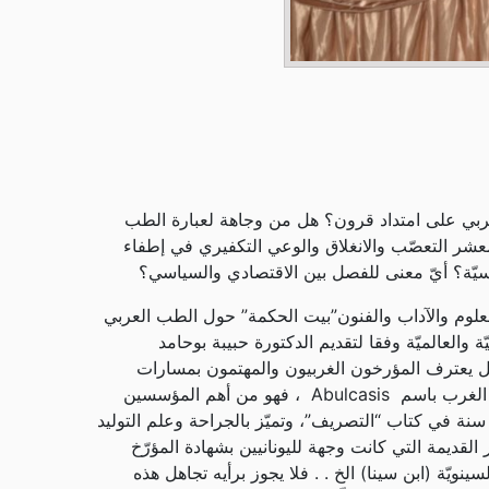
ربي على امتداد قرون؟ هل من وجاهة لعبارة الطب
معشر التعصّب والانغلاق والوعي التكفيري في إطفاء
ياسيّة؟ أيّ معنى للفصل بين الاقتصادي والسياسي؟
لعلوم والآداب والفنون”بيت الحكمة” حول الطب العربي
 والعالميّة وفقا لتقديم الدكتورة حبيبة بوحامد
ل يعترف المؤرخون الغربيون والمهتمون بمسارات
البحوث العلميّة بتجارب تأسيسيّة للطب العربي والإسلامي، على غرار تجربة أبي القاسم الزهراوي(936 – 1013م) الملقّب في الغرب باسم Abulcasis ، فهو من أهم المؤسسين
سنة في كتاب “التصريف”، وتميّز بالجراحة وعلم التوليد
ديمة التي كانت وجهة لليونانيين بشهادة المؤرّخ
سينويّة (ابن سينا) الخ . . فلا يجوز برأيه تجاهل هذه