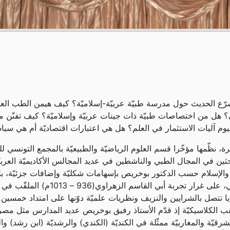
ّع الحديث حول مدرسة طبيّة عربيّة-إسلاميّة؟ كيف هيمن الطب الع
مي؟ هل من اختصاصات طبيّة ذات جينات عربيّة وإسلاميّة؟ كيف تفنّن 
ليوم آليات الاستثمار في العلم؟ هل هي اعتبارات اقتصاديّة أم هي س
 نظّمها مؤخّرا قسم العلوم الرياضيّة والطبيعيّة بالمجمع التونسي ل
ثين في المجال الطبي والناشطين في عديد المجالس الأكاديميّة العربيّة
والإسلام حسب الدكتور بوخريص بإسهامات شكليّة وإضافات جزئيّة، ب
ا تتصل بالشرايين والنزيف ونظريات علميّة دوّنها على امتداد خمسين 
كلاسيكيّة إذ قدّم الأستاذ رفيق بوخريص عديد المدارس مثل مصر الق
لمشرقيّة والمغاربيّة ممثّلة في الكنديّة (الكندي) والرشديّة (ابن رشد) وال