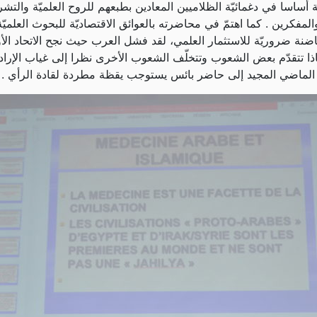
أساسا في دغمائيّة الظلاميين المعادين بطبعهم للروح العلميّة والتش
مفكرين . كما اهتمّ في محاضرته بالعوائق الاقتصاديّة للبحوث العلميّة،
حاضنة ضروريّة للاستثمار العلمي، لقد فشل العرب حيث نجح الاتحاد الأو
اذا تتقدّم بعض الشعوب وتتخلّف الشعوب الأخرى نظرا إلى غياب الإراد
حوّل الماضي المجيد إلى حاضر بائس يستوجب يقظة مطردة لقادة الرأي 