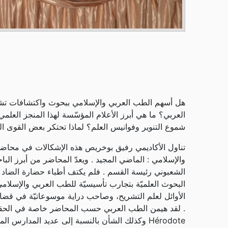
هل أسهم الطب العربي والإسلامي ببحوث واكتشافات تشر
العربي؟ ما هي أبرز الأعلام المؤسّسة لهذا المنجز العل
شموع التنوير وفوانيس العلم؟ لماذا تحتكر بعض القوى ا
تناول الأكاديمي رفيق بوخريص هذه الإشكالات في محاضرة،
والإسلامي : الماضي المجيد . ويعدّ المحاضر من أبرز الباح
الشعبوني رئيسة القسم . فلم يكتف أطباء حضارة الضاد 
الأوائل لعلم التشريح، وصاحب دراية موسوعاتيّة في قضاي
. لقد هيمن الطب العربي حسب المحاضر خاصة في الحقب ال
Hérodote وكذلك الشأن بالنسبة إلى عديد المدارس ا