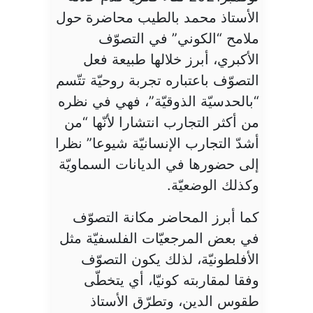
الأستاذ محمد بالطيب محاضرة حول
ملامح “الكوني” في التصوّف
الأكبري، أبرز خلالها طبيعة فعل
التصوّف باعتباره تجربة روحيّة تتّسم
“بالحدسيّة الذوقيّة”، فهي في نظره
من أكثر التجارب انتشارا لأنّها “من
أشدّ التجارب الإنسانيّة شيوعا” نظرا
إلى حضورها في الديانات السماويّة
وكذلك الوضعيّة.
كما أبرز المحاضر مكانة التصوّف
في بعض المرجعيّات الفلسفيّة مثل
الأفلطونيّة، لذلك يكون التصوّف
وفقا لمقاربته كونيّا، أي يتخطّى
طقوس الدين، وتطرّق الأستاذ