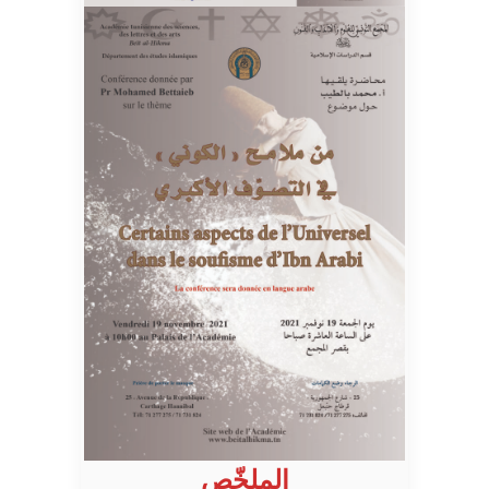
الملخّص