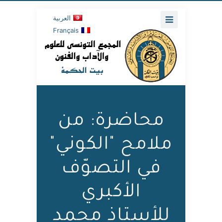
العربية
Français
محاضرة: من
ملامح "الكوني"
في التصوّف
الأكبري
للأستاذ محمد