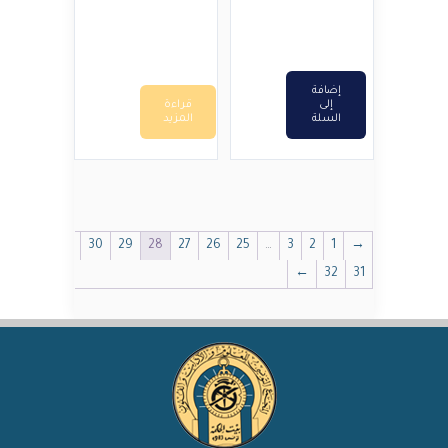
إضافة
إلى
قراءة
السلة
المزيد
30
29
28
27
26
25
…
3
2
1
→
←
32
31