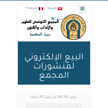
العربية
Français
السلة
البيع الإلكتروني
لمنشورات
المجمع
عرض 325–336 من أصل 377 نتيجة