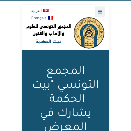
العربية
Français
المجمع
التونسي "بيت
الحكمة"
يشارك في
المعرض