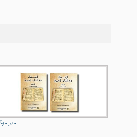
صدر مؤخّ