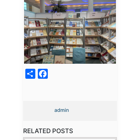
acebook
Share
admin
RELATED POSTS