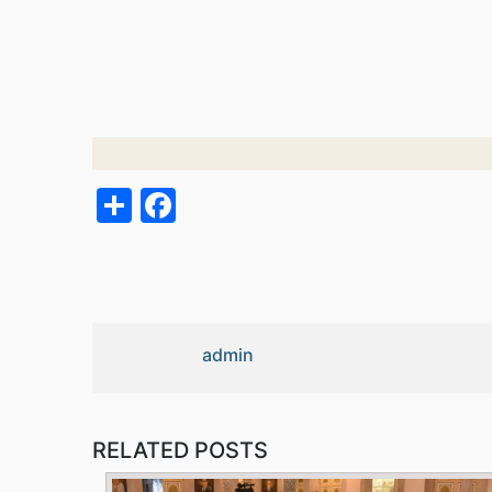
acebook
Share
admin
RELATED POSTS