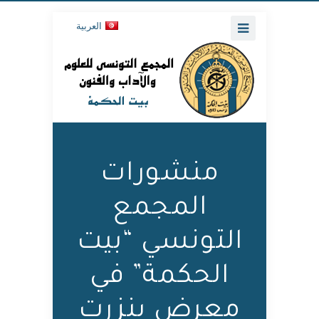
العربية
منشورات
المجمع
التونسي “بيت
الحكمة” في
معرض بنزرت