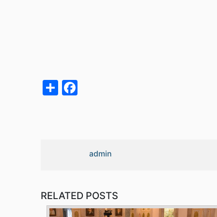
acebook
Share
admin
RELATED POSTS