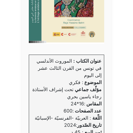
عنوان الكتاب :
الموروث الأندلسي
في تونس من القرن الثالث عشر
إلى اليوم
الموضوع
: فكري
مؤلّف جماعي
تحت إشراف الأستاذة
رجاء ياسين بحري
المقاس
:16*24
عدد الصفحات
:600
اللّغة
: العربيّة -الفرنسيّة -الإسبانيّة
تاريخ الصّدور
:2024
ثمن البيع
: 45 د