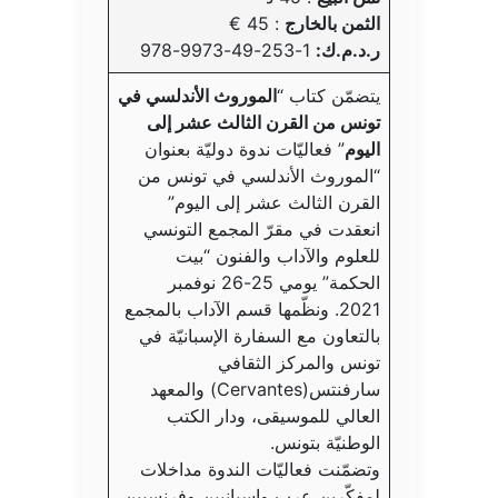
الثمن بالخارج
: 45 €
ر.د.م.ك:
1-253-49-9973-978
يتضمّن كتاب “
الموروث الأندلسي في
تونس من القرن الثالث عشر إلى
اليوم
” فعاليّات ندوة دوليّة بعنوان
“الموروث الأندلسي في تونس من
القرن الثالث عشر إلى اليوم”
انعقدت في مقرّ المجمع التونسي
للعلوم والآداب والفنون “بيت
الحكمة” يومي 25-26 نوفمبر
2021. ونظّمها قسم الآداب بالمجمع
بالتعاون مع السفارة الإسبانيّة في
تونس والمركز الثقافي
سارفنتس(Cervantes) والمعهد
العالي للموسيقى، ودار الكتب
الوطنيّة بتونس.
وتضمّنت فعاليّات الندوة مداخلات
لمفكّرين عرب وإسبانيين وفرنسيين