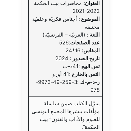
العنوان:
محاضرات بيت الحكمة
2021-2022
الموضوع :
أجناس فكريّة وعلميّة
مختلفة
اللغة :
(العربيّة – الفرنسيّة)
عدد الصفحات
:526
المقاس:
16*24
تاريخ الصدور :
2024
ثمن البيع
:41د-ت
الثمن بالخارج
:41 أورو
ر-د-م-ك
:3-259-49-9973-
978
يتنزّل الكتاب ضمن سلسلة
مؤلّفات ينشرها المجمع التونسي
للعلوم والآداب والفنون” بيت
الحكمة”.