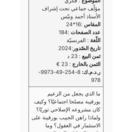
الموضوع
: فكري
مؤلّف جماعي تحت إشراف
الأستاذ أحمد ونيّس
المقاس
:16*24
عدد الصفحات
:184
اللّغة
: الفرنسيّة
تاريخ الصّدور
:2024
ثمن البيع
: 23 د
الثمن بالخارج
: 23 €
ر.د.م.ك:
8-254-49-9973-
978
ما الذي يجعل من الزعيم
بورقيبة مصلحا اجتماعيّا؟ وكيف
كان مشروعه الإصلاحي ثوريّا؟
ولماذا راهن الحبيب بورقيبة على
الاستثمار في العقول؟ وما