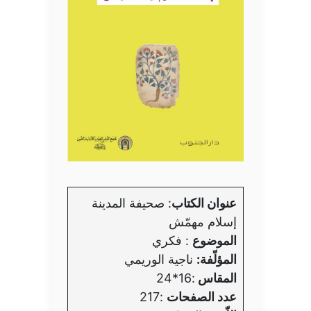
عنوان الكتاب
: صحيفة المدينة
إسلام مهمّش
الموضوع
: فكري
المؤلّفة:
ناجية الوريمي
المقاس
:16*24
عدد الصفحات
:217