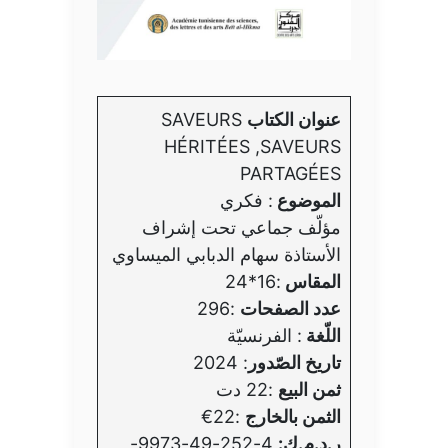
عنوان الكتاب
SAVEURS
HÉRITÉES ,SAVEURS
PARTAGÉES
الموضوع
: فكري
مؤلّف جماعي تحت إشراف
الأستاذة سهام الدبابي الميساوي
المقاس
:16*24
عدد الصفحات
:296
اللّغة
: الفرنسيّة
تاريخ الصّدور
: 2024
ثمن البيع
:22 دت
الثمن بالخارج
:22€
ر.د.م.ك:
4-252-49-9973-