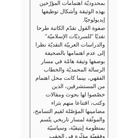
بمحدوديّة اهتمامات المؤرّخين
بهذه الوثيقة وأشكال توظيفها
إيديولوجيّا.
صفوة القول تقدّم الكاتبة طرحا
نقديّا “للسرديّات الإسلاميّة”
والدراسات العربيّة النقديّة نظرا
إلى عدم اهتمامها بالصحيفة
بوصفها وثيقة هامّة في مسار
الرسالة المحمديّة والخطاب
الفقهي، بينما كانت محل اهتمام
من المستشرقين، الذين
خصّصوا لها بحوث ومقالات
وكتب، اقتناعا منهم بثراء
مضامينها المؤصّلة لقيم التسامح،
والموثّقة لمسار تاريخي يتّسم
بمنظومة إيتيقيّة، وسياسيّة
وفقهيّة مؤثّرة في الحقب