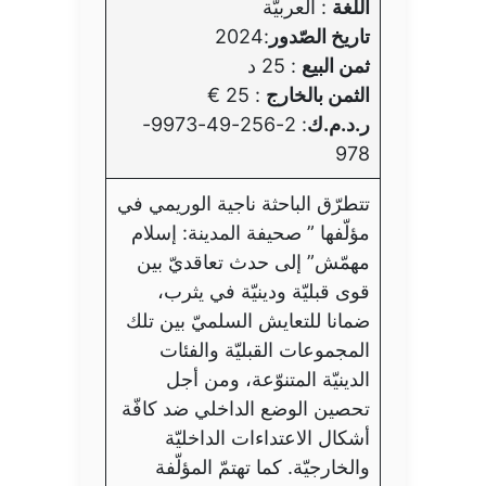
اللّغة
: العربيّة
تاريخ الصّدور
:2024
ثمن البيع
: 25 د
الثمن بالخارج
: 25 €
ر.د.م.ك
: 2-256-49-9973-
978
تتطرّق الباحثة ناجية الوريمي في
مؤلّفها ” صحيفة المدينة: إسلام
مهمّش” إلى حدث تعاقديّ بين
قوى قبليّة ودينيّة في يثرب،
ضمانا للتعايش السلميّ بين تلك
المجموعات القبليّة والفئات
الدينيّة المتنوّعة، ومن أجل
تحصين الوضع الداخلي ضد كافّة
أشكال الاعتداءات الداخليّة
والخارجيّة. كما تهتمّ المؤلّفة