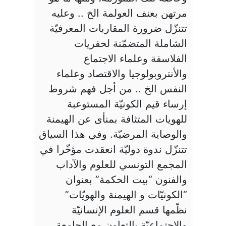
مرتهن بعنف العولمة الخ .. وعليه
تتنزّل ضرورة المقاربات المعرفيّة
الشاملة المتضمّنة لحفريات
الفلاسفة وعلماء الاجتماع
والأنتروبولوجيا والاقتصاد وعلماء
النفس الخ .. من أجل فهم شروط
إرساء قيم الكونيّة المستوعبة
للهويات المتثافة بمنأى عن الهيمنة
والوصاية المرضيّة. وفي هذا السياق
تتنزّل ندوة دوليّة انعقدت مؤخّرا في
المجمع التونسي للعلوم والآداب
والفنون “بيت الحكمة” بعنوان
“الكونيّات و الهيمنة والهويّات”
نظّمها قسم العلوم الإنسانيّة
والاجتماعيّة بالتعاون مع الجامعة