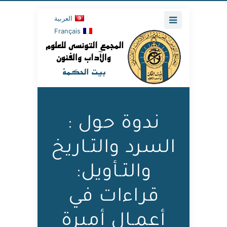
العربية
Français
ندوة‭ ‬حول :
السرد والتـاريخ
والتـأويل:
قراءات في
أعمـال أميرة