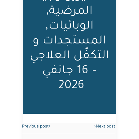
‬المرضية,
الوبائيات,
المستجدات و
التكفّل العلاجي
– 16 جانفي
2026 ‬‬‬
Previous post
Next post