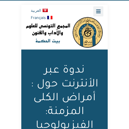
العربية
Français
ندوة عبر
الأنترنت حول :
‬المزمنة‭: