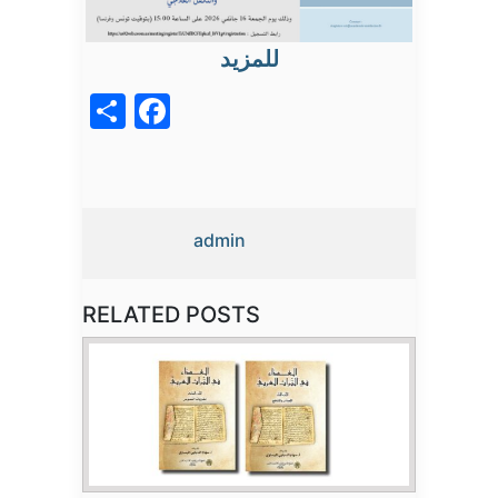
للمزيد
acebook
Share
admin
RELATED POSTS