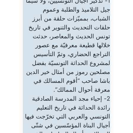
1- تذكير أجيال التونسيّين، ولا سيما
جيل التلاميذ والطلبة وعموم
الشباب، بمميّزات حلقة من أبرز
حلقات التحديث والتنوير في تاريخ
تونس الحديث والمعاصر، حدثت
خلالها قطيعة معرفيّة مع عصور
التراجع الحضاري، وتمّ التأسيس
لمشروع الحداثة التونسيّة بفضل
مصلحين رموز من أمثال خير الدين
باشا صاحب “أقوم المسالك في
معرفة أحوال الممالك”.
2- إحياء مجد المدرسة الصادقية
رائدة الحداثة في تاريخ التعليم
التونسي والعربي التي تخرّجت فيها
أجيال البناة المؤسّسين في شتّى