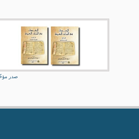
صدر مؤخّ