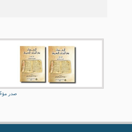
صدر مؤخّ