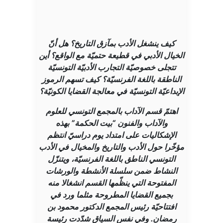
كيف ينشغل الأدب بمآزق التاريخ؟ هل أنّ
الخيال الأدبي في قطيعة حتميّة مع الواقع؟ أين
تتجلى خصوصيّة التجارب الأدبيّة التونسيّة
الناطقة باللغة الفرنسيّة؟ كيف تسهم الرموز
الإبداعيّة التونسيّة في معالجة القضايا الكونيّة؟
اهتمّ قسم الآداب بالمجمع التونسي للعلوم
والآداب والفنون “بيت الحكمة” بهذه
الإشكاليات على امتداد يوم دراسيّ انتظم
مؤخّرا حول الأدب والتاريخ والمخيال في الأدب
التونسي الناطق باللغة الفرنسيّة، ويتنزّل
النشاط ضمن سلسلة الأنشطة والورشات
المفتوحة التي ينظّمها القسم انشغالا منه
بجميع القضايا المطروحة مثلما ورد في
افتتاحيّة رئيس المجمع الدكتور محمود بن
رمضان. وفي نفس السياق شدّدت رئيسة