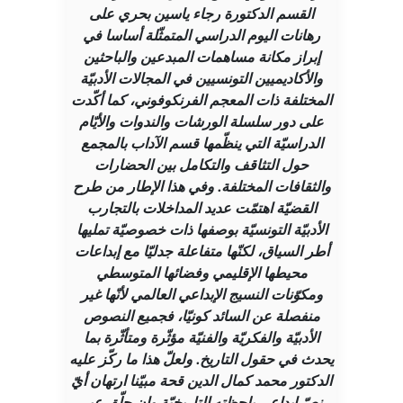
القسم الدكتورة رجاء ياسين بحري على
رهانات اليوم الدراسي المتمثّلة أساسا في
إبراز مكانة مساهمات المبدعين والباحثين
والأكاديميين التونسيين في المجالات الأدبيّة
المختلفة ذات المعجم الفرنكوفوني، كما أكّدت
على دور سلسلة الورشات والندوات والأيّام
الدراسيّة التي ينظّمها قسم الآداب بالمجمع
حول التثاقف والتكامل بين الحضارات
والثقافات المختلفة. وفي هذا الإطار من طرح
القضيّة اهتمّت عديد المداخلات بالتجارب
الأدبيّة التونسيّة بوصفها ذات خصوصيّة تمليها
أطر السياق، لكنّها متفاعلة جدليّا مع إبداعات
محيطها الإقليمي وفضائها المتوسطي
ومكوّنات النسيج الإبداعي العالمي لأنّها غير
منفصلة عن السائد كونيّا، فجميع النصوص
الأدبيّة والفكريّة والفنيّة مؤثّرة ومتأثّرة بما
يحدث في حقول التاريخ. ولعلّ هذا ما ركّز عليه
الدكتور محمد كمال الدين قحة مبيّنا ارتهان أيّ
نصّ إبداعي بلحظته التاريخيّة وإن حلّق عبر