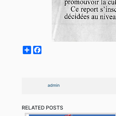
acebook
Share
admin
RELATED POSTS