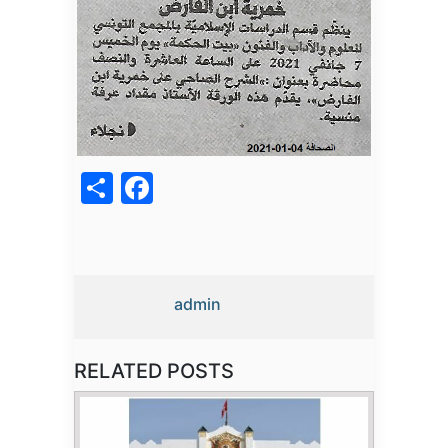
acebook
Share
admin
RELATED POSTS