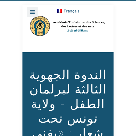
Français
الندوة الجهوية
الثالثة لبرلمان
الطفل - ولاية
تونس تحت
شعار : «يفنى