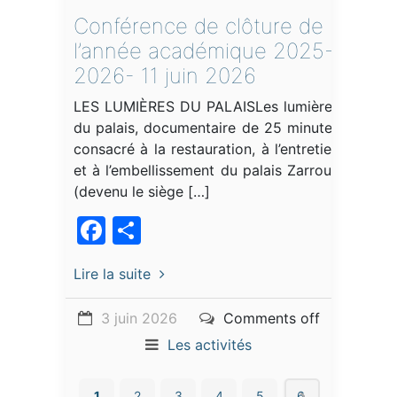
Conférence de clôture de
l’année académique 2025-
2026- 11 juin 2026
LES LUMIÈRES DU PALAISLes lumières
du palais, documentaire de 25 minutes
consacré à la restauration, à l’entretien
et à l’embellissement du palais Zarrouk
(devenu le siège […]
Facebook
Partager
Lire la suite
3 juin 2026
Comments off
Les activités
1
2
3
4
5
6