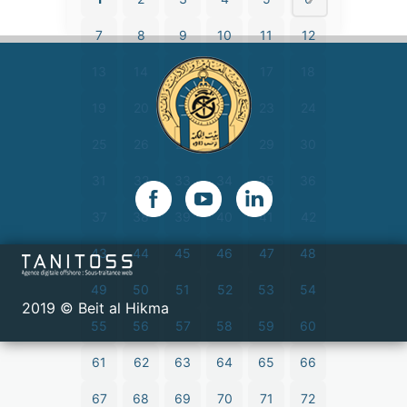
7
8
9
10
11
12
13
14
15
16
17
18
19
20
21
22
23
24
25
26
27
28
29
30
31
32
33
34
35
36
37
38
39
40
41
42
43
44
45
46
47
48
49
50
51
52
53
54
2019 © Beit al Hikma
55
56
57
58
59
60
61
62
63
64
65
66
67
68
69
70
71
72