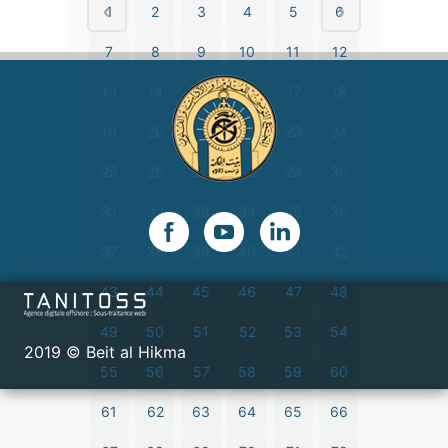
1
2
3
4
5
6
7
8
9
10
11
12
13
14
15
16
17
18
19
20
21
22
23
24
25
26
27
28
29
30
31
32
33
34
35
36
37
38
39
40
41
42
43
44
45
46
47
48
49
50
51
52
53
54
2019 © Beit al Hikma
55
56
57
58
59
60
61
62
63
64
65
66