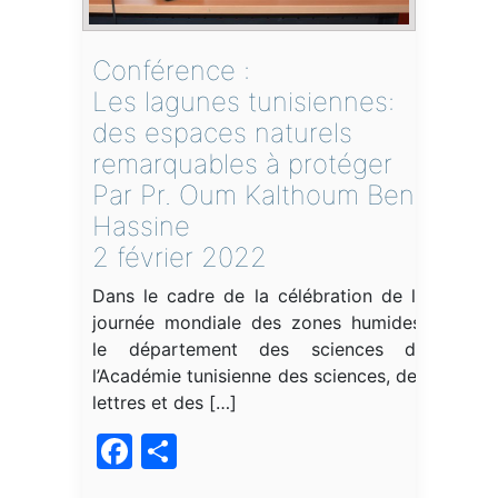
Conférence :
Les lagunes tunisiennes:
des espaces naturels
remarquables à protéger
Par Pr. Oum Kalthoum Ben
Hassine
2 février 2022
Dans le cadre de la célébration de la
journée mondiale des zones humides,
le département des sciences de
l’Académie tunisienne des sciences, des
lettres et des […]
Facebook
Partager