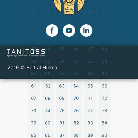
25
26
27
28
29
30
31
32
33
34
35
36
37
38
39
40
41
42
43
44
45
46
47
48
49
50
51
52
53
54
2019 © Beit al Hikma
55
56
57
58
59
60
61
62
63
64
65
66
67
68
69
70
71
72
73
74
75
76
77
78
79
80
81
82
83
84
85
86
87
88
89
90