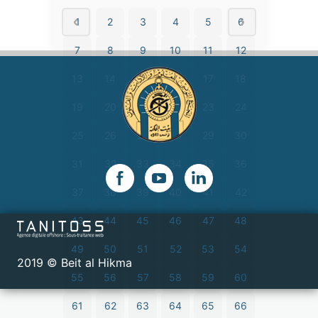
1
2
3
4
5
6
7
8
9
10
11
12
13
14
15
16
17
18
19
20
21
22
23
24
25
26
27
28
29
30
31
32
33
34
35
36
37
38
39
40
41
42
43
44
45
46
47
48
49
50
51
52
53
54
2019 © Beit al Hikma
55
56
57
58
59
60
61
62
63
64
65
66