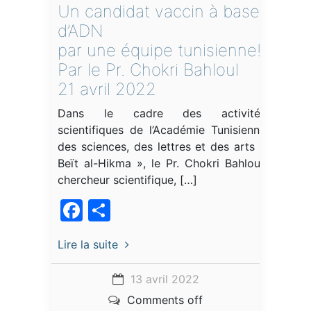
Un candidat vaccin à base
d’ADN
par une équipe tunisienne!
Par le Pr. Chokri Bahloul
21 avril 2022
Dans le cadre des activités
scientifiques de l’Académie Tunisienne
des sciences, des lettres et des arts «
Beït al-Hikma », le Pr. Chokri Bahloul,
chercheur scientifique, […]
Facebook
Partager
Lire la suite
13 avril 2022
Comments off