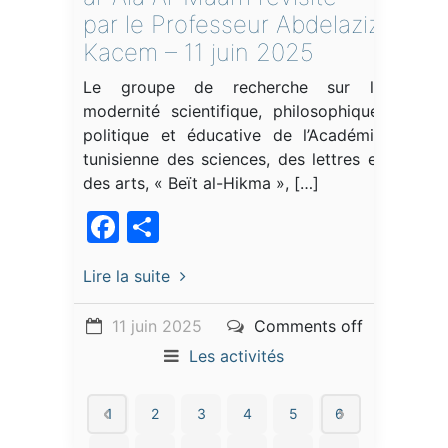
par le Professeur Abdelaziz
Kacem – 11 juin 2025
Le groupe de recherche sur la
modernité scientifique, philosophique,
politique et éducative de l’Académie
tunisienne des sciences, des lettres et
des arts, « Beït al-Hikma », […]
Facebook
Partager
Lire la suite
11 juin 2025
Comments off
Les activités
1
2
3
4
5
6