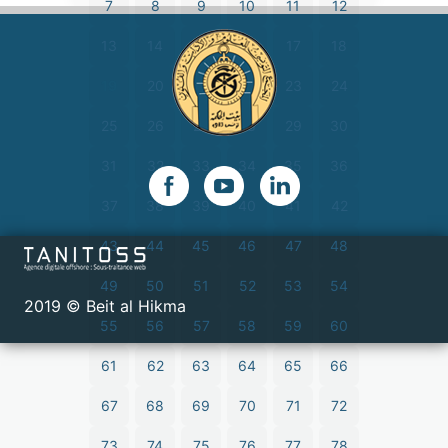
7
8
9
10
11
12
13
14
15
16
17
18
19
20
21
22
23
24
25
26
27
28
29
30
31
32
33
34
35
36
37
38
39
40
41
42
43
44
45
46
47
48
49
50
51
52
53
54
2019 © Beit al Hikma
55
56
57
58
59
60
61
62
63
64
65
66
67
68
69
70
71
72
73
74
75
76
77
78