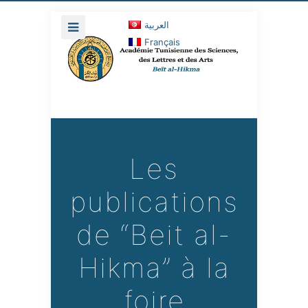
العربية
Français
Les
publications
de “Beit al-
Hikma” à la
foire