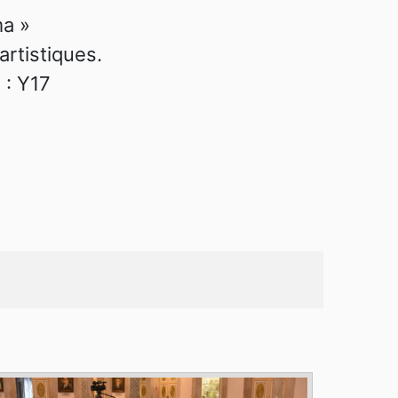
ma »
 artistiques.
 : Y17