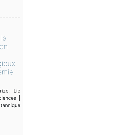
la
 en
gieux
démie
ize: Lie
ciences |
itannique