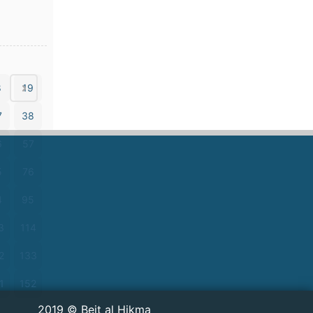
8
19
7
38
6
57
5
76
4
95
3
114
2
133
1
152
2019 © Beit al Hikma