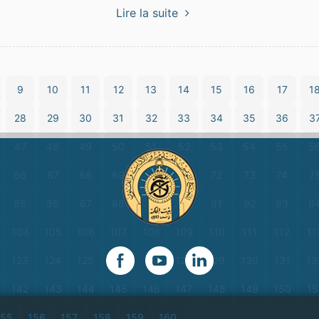
Lire la suite
9
10
11
12
13
14
15
16
17
1
28
29
30
31
32
33
34
35
36
3
47
48
49
50
51
52
53
54
55
5
66
67
68
69
70
71
72
73
74
7
85
86
87
88
89
90
91
92
93
9
104
105
106
107
108
109
110
111
112
11
123
124
125
126
127
128
129
130
131
13
142
143
144
145
146
147
148
149
150
15
155
156
157
158
159
160