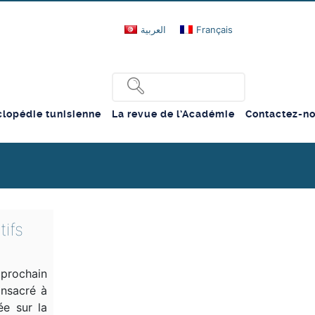
العربية
Français
lopédie tunisienne
La revue de l’Académie
Contactez-n
tifs
prochain
onsacré à
ée sur la