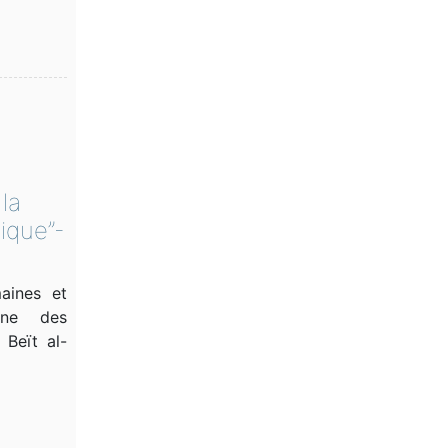
la
ique”-
aines et
enne des
 Beït al-