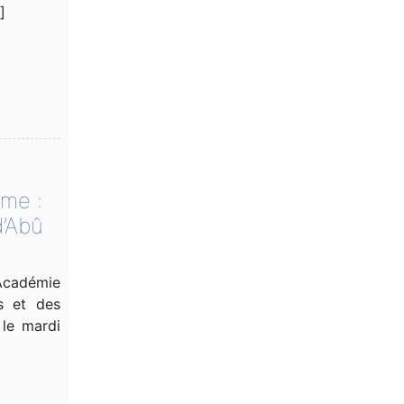
]
me :
d’Abû
Académie
es et des
 le mardi