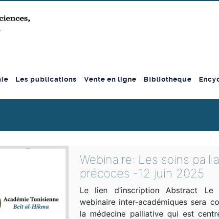
ie
Les publications
Vente en ligne
Bibliothèque
Encyc
Webinaire: Les soins pallia
précoces -12 juin 2025
Le lien d’inscription Abstract Le 
webinaire inter-académiques sera c
la médecine palliative qui est centr