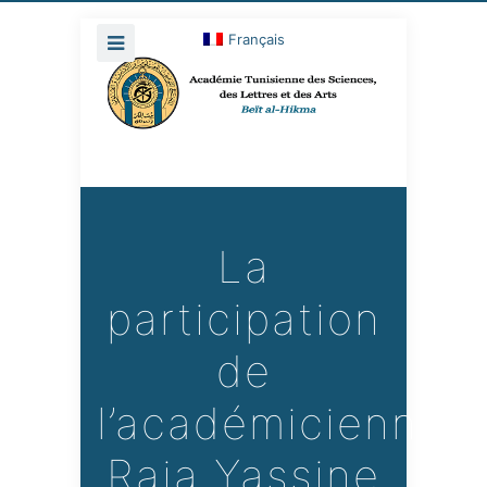
Français
La
participation
de
l’académicienne
Raja Yassine