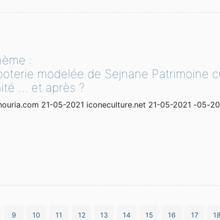
hème :
poterie modelée de Sejnane Patrimoine cu
ité … et après ?
com 21-05-2021 iconeculture.net 21-05-2021 كابيتاليس 20-05-
9
10
11
12
13
14
15
16
17
1