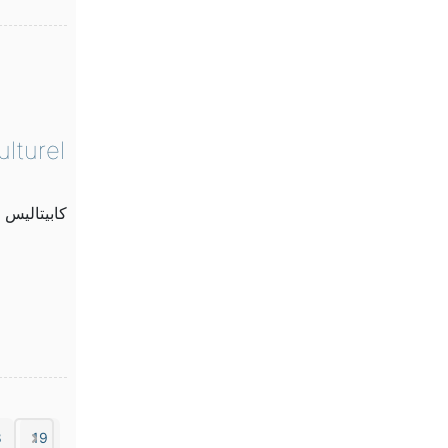
lturel
8
19