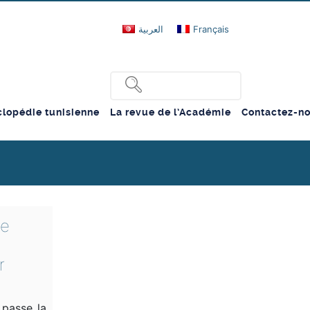
العربية
Français
lopédie tunisienne
La revue de l’Académie
Contactez-n
de
r
 passe la