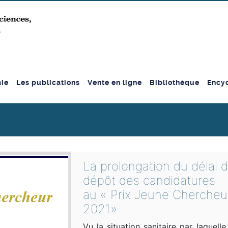
ie
Les publications
Vente en ligne
Bibliothèque
Encyc
La prolongation du délai 
dépôt des candidatures
au « Prix Jeune Chercheu
2021»
Vu la situation sanitaire par laquelle