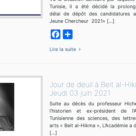
Tunisie, il a été décidé la prolon
délai de dépôt des candidatures a
Jeune Chercheur 2021» […]
Facebook
Partager
Lire la suite
Jour de deuil à Beit al-Hi
Jeudi 03 juin 2021
Suite au décès du professeur Hiche
l’historien et ex-président de l’
Tunisienne des sciences, des lettr
arts « Beit al-Hikma », L’Académie a 
[…]