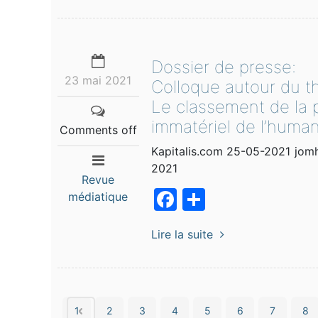
Dossier de presse:
23 mai 2021
Colloque autour du t
Le classement de la 
immatériel de l’human
Comments off
Kapitalis.com 25-05-2021 jomhouria.
2021
Revue
Facebook
Partager
médiatique
Lire la suite
1
2
3
4
5
6
7
8