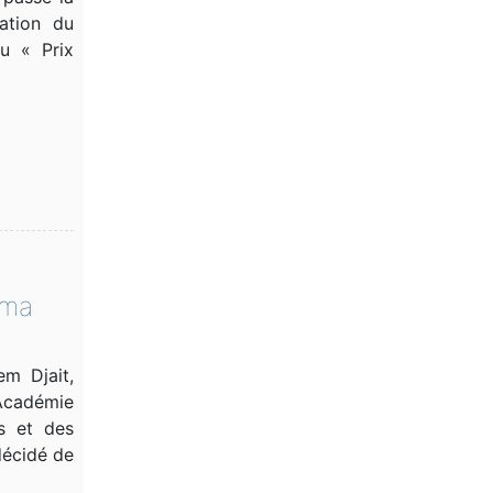
gation du
u « Prix
kma
m Djait,
Académie
es et des
décidé de