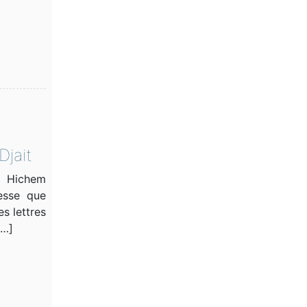
Djait
. Hichem
esse que
s lettres
[…]