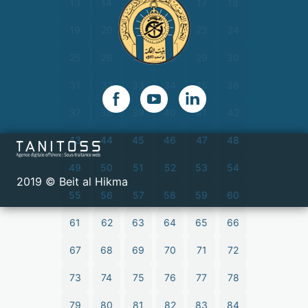
13
14
15
16
17
18
19
20
21
22
23
24
25
26
27
28
29
30
31
32
33
34
35
36
37
38
39
40
41
42
43
44
45
46
47
48
49
50
51
52
53
54
2019 © Beit al Hikma
55
56
57
58
59
60
61
62
63
64
65
66
67
68
69
70
71
72
73
74
75
76
77
78
79
80
81
82
83
84