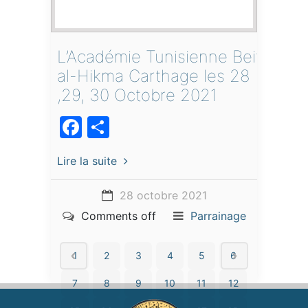
L’Académie Tunisienne Beit
al-Hikma Carthage les 28
,29, 30 Octobre 2021
Facebook
Partager
Lire la suite
28 octobre 2021
Comments off
Parrainage
1
2
3
4
5
6
7
8
9
10
11
12