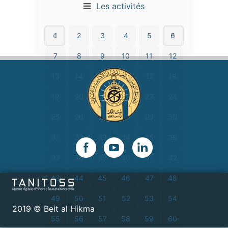
Les activités
1
2
3
4
5
6
7
8
9
10
11
12
13
14
15
16
17
18
19
20
21
22
23
24
25
26
27
28
29
30
31
32
33
34
35
36
37
38
39
40
41
42
43
44
45
46
47
48
49
50
51
52
53
54
2019 © Beit al Hikma
55
56
57
58
59
60