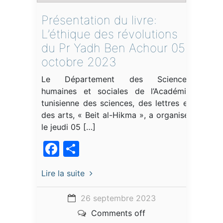
Présentation du livre:
L’éthique des révolutions
du Pr Yadh Ben Achour 05
octobre 2023
Le Département des Sciences
humaines et sociales de l’Académie
tunisienne des sciences, des lettres et
des arts, « Beit al-Hikma », a organisé,
le jeudi 05 […]
Facebook
Partager
Lire la suite
26 septembre 2023
Comments off