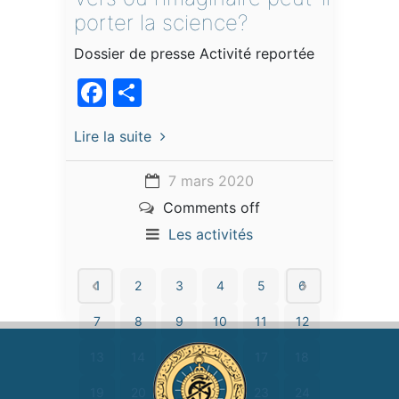
porter la science?
Dossier de presse Activité reportée
Facebook
Partager
Lire la suite
7 mars 2020
Comments off
Les activités
1
2
3
4
5
6
7
8
9
10
11
12
13
14
15
16
17
18
19
20
21
22
23
24