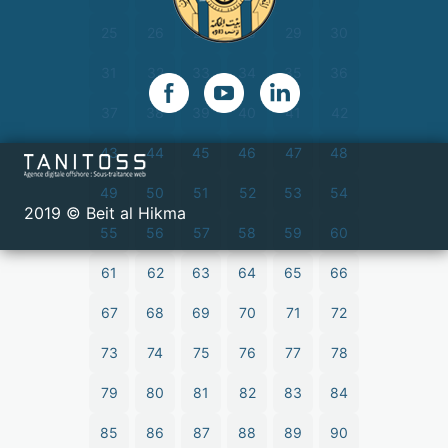
25
26
27
28
29
30
31
32
33
34
35
36
37
38
39
40
41
42
43
44
45
46
47
48
49
50
51
52
53
54
2019 © Beit al Hikma
55
56
57
58
59
60
61
62
63
64
65
66
67
68
69
70
71
72
73
74
75
76
77
78
79
80
81
82
83
84
85
86
87
88
89
90