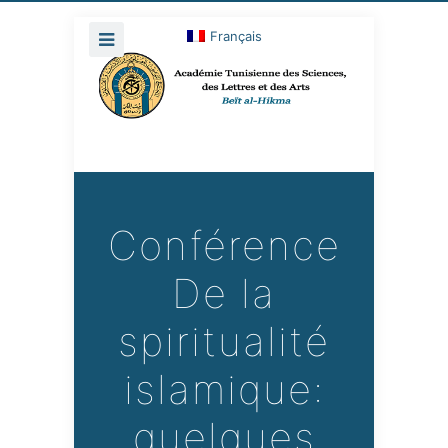
Français
Conférence
De la
spiritualité
islamique:
quelques