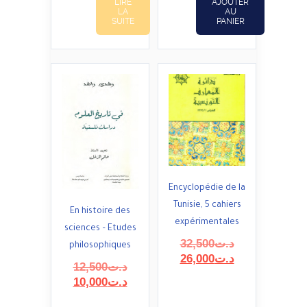
LIRE
AJOUTER
LA
AU
SUITE
PANIER
Encyclopédie de la
Tunisie, 5 cahiers
En histoire des
expérimentales
sciences – Etudes
Le
32,500
د.ت
philosophiques
prix
Le
26,000
د.ت
Le
12,500
د.ت
initial
prix
prix
Le
10,000
د.ت
était :
actuel
initial
prix
est :
د.ت32,500.