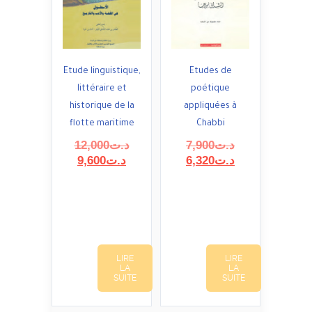
Etude linguistique,
Etudes de
littéraire et
poétique
historique de la
appliquées à
flotte maritime
Chabbi
Le
Le
12,000
د.ت
7,900
د.ت
Le
prix
prix
Le
9,600
د.ت
6,320
د.ت
prix
initial
initial
prix
actuel
était :
était :
actuel
est :
د.ت12,000.
est :
د.ت7,900.
د.ت6,320.
د.ت9,600.
LIRE
LIRE
LA
LA
SUITE
SUITE