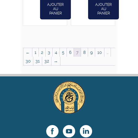
AJOUTER
AJOUTER
AU
AU
PANIER
PANIER
←
1
2
3
4
5
6
7
8
9
10
…
30
31
32
→