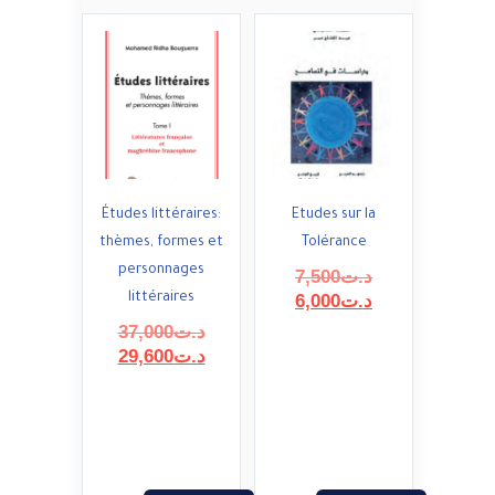
Études littéraires:
Etudes sur la
thèmes, formes et
Tolérance
personnages
Le
7,500
د.ت
prix
Le
littéraires
6,000
د.ت
initial
prix
Le
37,000
د.ت
était :
actuel
prix
Le
29,600
د.ت
est :
د.ت7,500.
initial
prix
د.ت6,000.
était :
actuel
est :
د.ت37,000.
د.ت29,600.