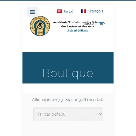
العربية
Français
Basket
Boutique
Affichage de 73–84 sur 376 résultats