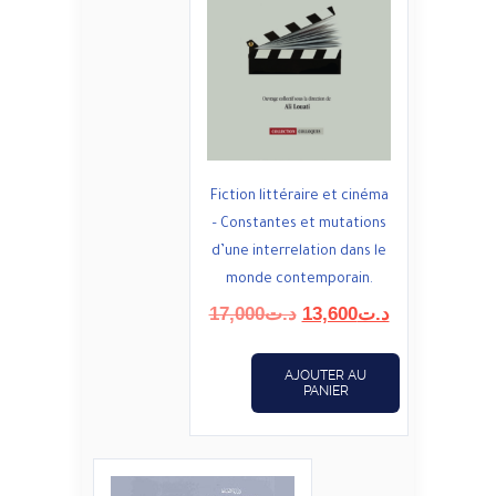
Fiction littéraire et cinéma
– Constantes et mutations
d’une interrelation dans le
monde contemporain.
Le
Le
17,000
د.ت
13,600
د.ت
prix
prix
initial
actuel
AJOUTER AU
était :
est :
PANIER
د.ت13,600.
د.ت17,000.