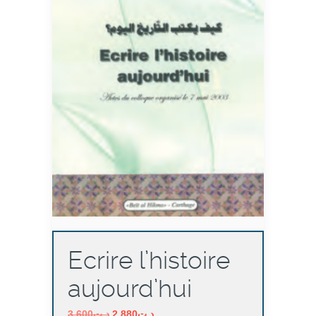
Ecrire l’histoire
aujourd’hui
Le
Le
3,600
د.ت
2,880
د.ت