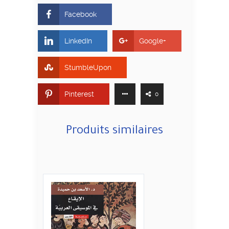
Facebook
LinkedIn
Google+
StumbleUpon
Pinterest
0
Produits similaires