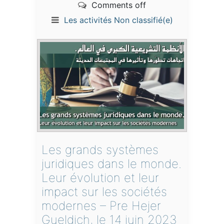
Comments off
Les activités
Non classifié(e)
Les grands systèmes
juridiques dans le monde.
Leur évolution et leur
impact sur les sociétés
modernes – Pre Hejer
Gueldich, le 14 juin 2023