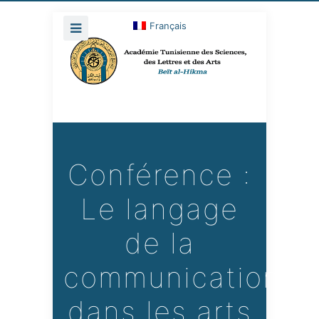
Français
Conférence :
Le langage
de la
communication
dans les arts