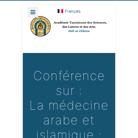
Français
Conférence
sur :
La médecine
arabe et
islamique :