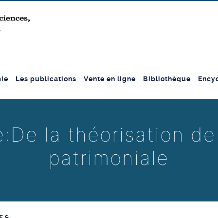
ie
Les publications
Vente en ligne
Bibliothèque
Encyc
:De la théorisation de 
patrimoniale