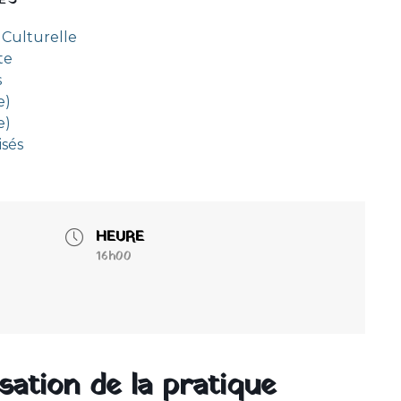
ES
 Culturelle
te
s
e)
e)
isés
HEURE
16h00
sation de la pratique