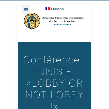
Français
Conférence :
TUNISIE :
«LOBBY OR
NOT LOBBY
!»