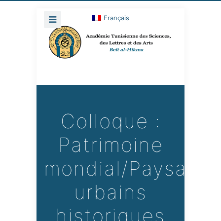
Français
Colloque :
Patrimoine
mondial/Paysage
urbains
historiques