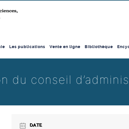
ie
Les publications
Vente en ligne
Bibliothèque
Encyc
n du conseil d’adminis
DATE