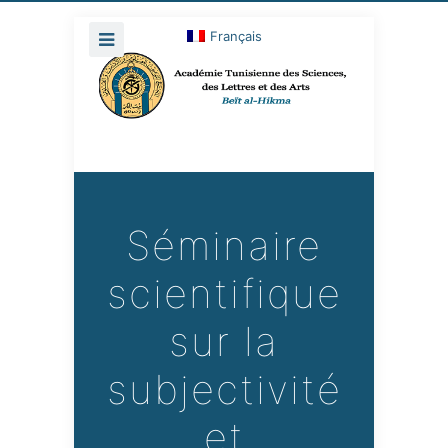
Français
Séminaire
scientifique
sur la
subjectivité
et