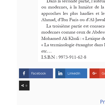
Facebook
LinkedIn
G
0
Pr