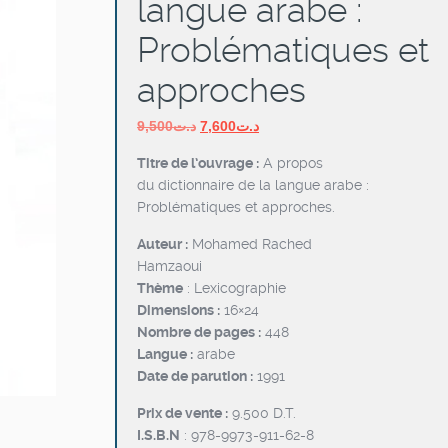
langue arabe :
Problématiques et
approches
Le
Le
9,500
د.ت
7,600
د.ت
prix
prix
Titre de l’ouvrage :
A propos
initial
actuel
du dictionnaire de la langue arabe :
était :
est :
Problématiques et approches.
د.ت7,600.
د.ت9,500.
Auteur :
Mohamed Rached
Hamzaoui
Thème
: Lexicographie
Dimensions :
16×24
Nombre de pages :
448
Langue :
arabe
Date de parution :
1991
Prix de vente :
9.500 D.T.
I.S.B.N
: 978-9973-911-62-8