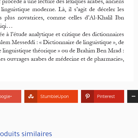
oogle+
StumbleUpon
Pinterest
oduits similaires