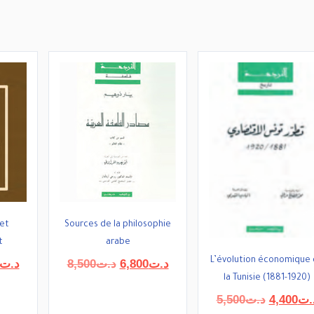
 et
Sources de la philosophie
t
arabe
L’évolution économique
Le
Le
Le
د.ت
8,500
د.ت
6,800
د.ت
prix
prix
prix
la Tunisie (1881-1920)
actuel
initial
actuel
Le
5,500
د.ت
4,400
.ت
est :
était :
est :