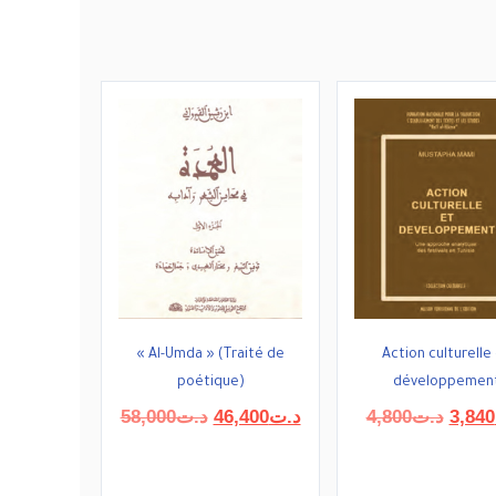
« Al-Umda » (Traité de
Action culturelle
poétique)
développemen
Le
Le
Le
58,000
د.ت
46,400
د.ت
4,800
د.ت
3,840
prix
prix
prix
initial
actuel
initial
était :
est :
était :