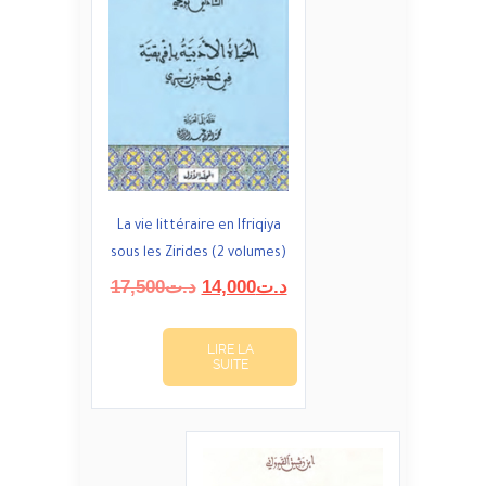
La vie littéraire en Ifriqiya
sous les Zirides (2 volumes)
Le
Le
17,500
د.ت
14,000
د.ت
prix
prix
initial
actuel
LIRE LA
était :
est :
SUITE
د.ت14,000.
د.ت17,500.