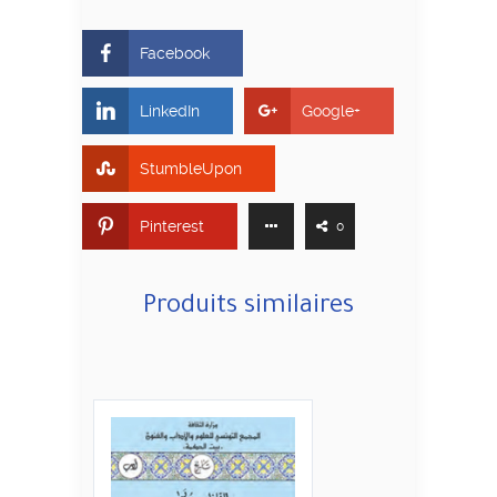
Facebook
LinkedIn
Google+
StumbleUpon
Pinterest
0
Produits similaires