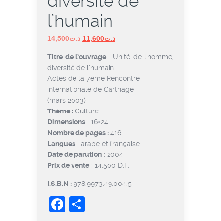
diversité de
l’humain
Le
Le
14,500
د.ت
11,600
د.ت
prix
prix
Titre de l’ouvrage
: Unité de l’homme,
initial
actuel
diversité de l’humain
était :
est :
Actes de la 7éme Rencontre
د.ت11,600.
د.ت14,500.
internationale de Carthage
(mars 2003)
Thème :
Culture
Dimensions
: 16×24
Nombre de pages :
416
Langues
: arabe et française
Date de parution
: 2004
Prix de vente
: 14.500 D.T.
I.S.B.N :
978.9973.49.004.5
Facebook
Partager